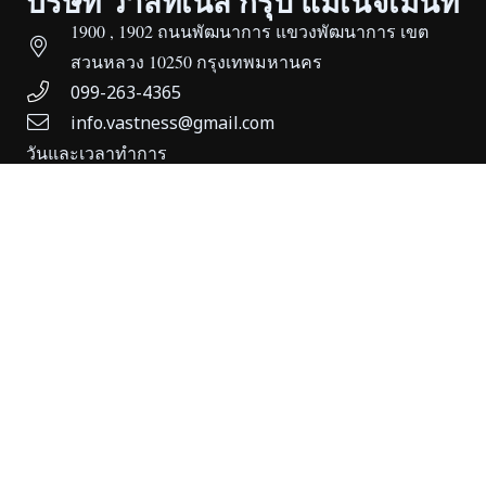
บริษัท วาสท์เนส กรุ๊ป แมเนจเม้นท์
1900 , 1902 ถนนพัฒนาการ แขวงพัฒนาการ เขต
สวนหลวง 10250 กรุงเทพมหานคร
099-263-4365
info.vastness@gmail.com
วันและเวลาทำการ
จันทร์ – เสาร์ 8.30 – 17.30 น.
สาขาเหมืองแดง
MeangDang Solar
169/2 หมู่ 2 ถนนเหมืองแดง ต.แม่สาย อ.แม่สาย
จ.เชียงราย 57130
081-530-1711
086-910-9041