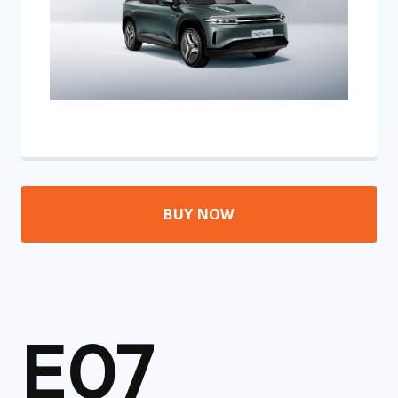
BUY NOW
E07